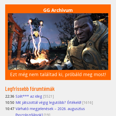
GG Archívum
Ezt még nem találtad ki, próbáld meg most!
Legfrissebb fórumtémák
22:36
Szét*** az ideg
[5521]
10:50
Mit játszottál végig legutóbb? Értékeld!
[1616]
10:47
Várható megjelenések – 2026. augusztus
[hozzászólások]
[19]