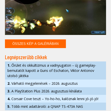
ÖSSZES KÉP A GALÉRIÁBAN
Legnépszerűbb cikkek
1.
Őrület és okkultizmus a vadnyugaton – új gameplay-
bemutatót kapott a Guns of Eschaton, Viktor Antonov
utolsó játéka
2.
Várható megjelenések – 2026. augusztus
3.
A PlayStation Plus 2026. augusztusi kínálata
4.
Corsair Cove teszt – Yo-ho-ho, kalóznak lenni jó-jó-jó!
5.
Több mint adattároló: a QNAP TS-473A NAS