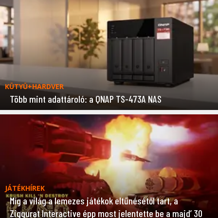
KÜTYÜ+HARDVER
Több mint adattároló: a QNAP TS-473A NAS
JÁTÉKHÍREK
Míg a világ a lemezes játékok eltűnésétől tart, a
Ziggurat Interactive épp most jelentette be a majd’ 30