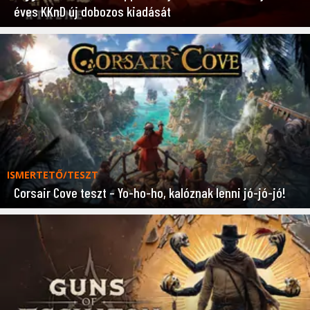
éves KKnD új dobozos kiadását
ISMERTETŐ/TESZT
Corsair Cove teszt – Yo-ho-ho, kalóznak lenni jó-jó-jó!