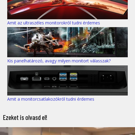
Amit az ultraszéles monitorokról tudni érdemes
Kis panelhatározó, avagy milyen monitort válasszak?
Amit a monitorcsatlakozókról tudni érdemes
Ezeket is olvasd el!