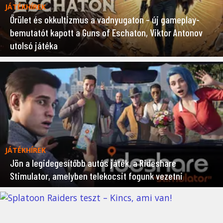
JÁTÉKHÍREK
Őrület és okkultizmus a vadnyugaton – új gameplay-
bemutatót kapott a Guns of Eschaton, Viktor Antonov
utolsó játéka
JÁTÉKHÍREK
Jön a legidegesítőbb autós játék, a Rideshare
Stimulator, amelyben telekocsit fogunk vezetni