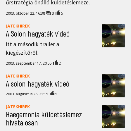
űrstratégia önálló küldetéslemeze.
2003. október 22. 16:38
3
5
JÁTÉKHÍREK
A Solon hagyaték videó
Itt a második trailer a
kiegészítőről.
2003. szeptember 17. 20:55
2
JÁTÉKHÍREK
A solon hagyaték videó
2003. augusztus 26. 21:15
5
JÁTÉKHÍREK
Haegemonia küldetéslemez
hivatalosan